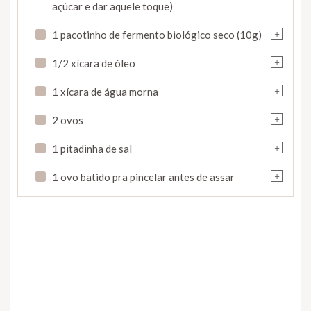
açúcar e dar aquele toque)
+
1 pacotinho de fermento biológico seco (10g)
+
1/2 xícara de óleo
+
1 xícara de água morna
+
2 ovos
+
1 pitadinha de sal
+
1 ovo batido pra pincelar antes de assar