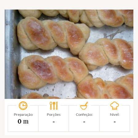
Preparação
Porções
Confeção:
Nível:
m
0
‐
‐
‐