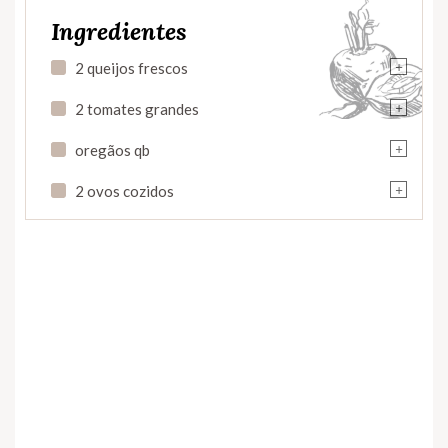
Ingredientes
+
2 queijos frescos
+
2 tomates grandes
+
oregãos qb
+
2 ovos cozidos