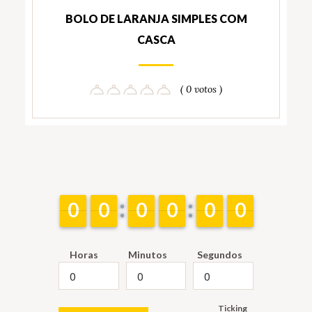
BOLO DE LARANJA SIMPLES COM
CASCA
( 0 votos )
9
9
0
0
9
9
0
0
9
9
0
0
9
9
0
0
9
9
0
0
9
9
0
0
Horas
Minutos
Segundos
Ticking