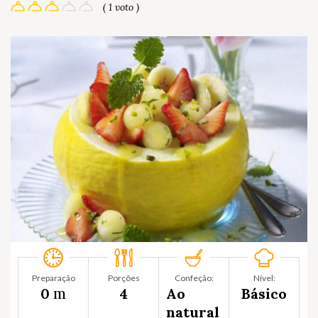
( 1 voto )
Preparação
Porções
Confeção:
Nível:
m
0
4
Ao
Básico
natural