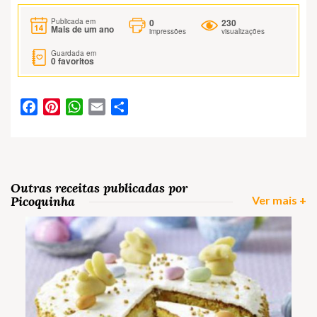
0
230
Publicada em
Mais de um ano
impressões
visualizações
Guardada em
0
favoritos
Facebook
Pinterest
WhatsApp
Email
Partilhar
Outras receitas publicadas por
Picoquinha
Ver mais +