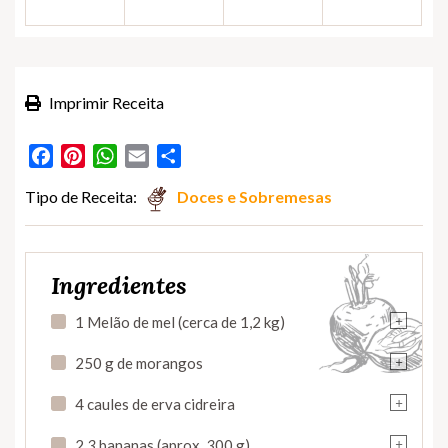
Imprimir Receita
Facebook
Pinterest
WhatsApp
Email
Partilhar
Tipo de Receita:
Doces e Sobremesas
Ingredientes
+
1 Melão de mel (cerca de 1,2 kg)
+
250 g de morangos
+
4 caules de erva cidreira
+
2
3
bananas (aprox.
3
00 g)