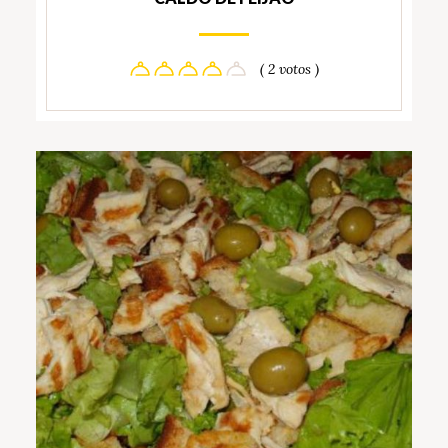
( 2 votos )