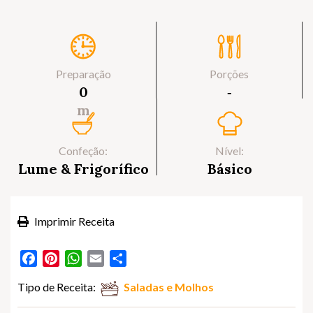
Preparação
Porções
0
‐
m
Confeção:
Nível:
Lume & Frigorífico
Básico
Imprimir Receita
Facebook
Pinterest
WhatsApp
Email
Partilhar
Tipo de Receita:
Saladas e Molhos