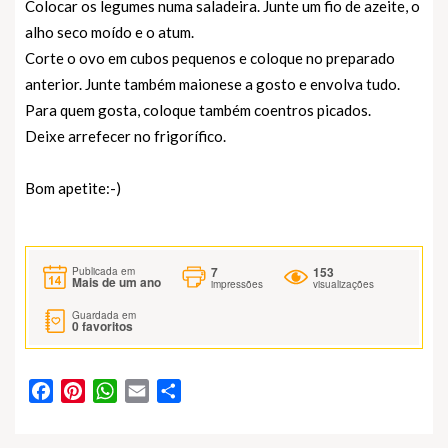
Colocar os legumes numa saladeira. Junte um fio de azeite, o
alho seco moído e o atum.
Corte o ovo em cubos pequenos e coloque no preparado
anterior. Junte também maionese a gosto e envolva tudo.
Para quem gosta, coloque também coentros picados.
Deixe arrefecer no frigorífico.
Bom apetite:-)
7
153
Publicada em
Mais de um ano
impressões
visualizações
Guardada em
0
favoritos
Facebook
Pinterest
WhatsApp
Email
Partilhar