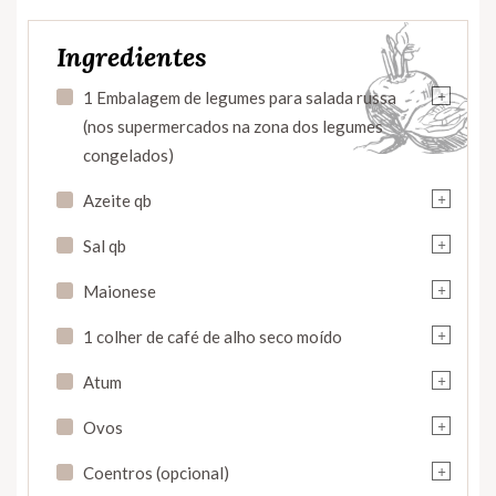
Ingredientes
+
1 Embalagem de legumes para salada russa
(nos supermercados na zona dos legumes
congelados)
+
Azeite qb
+
Sal qb
+
Maionese
+
1 colher de café de alho seco moído
+
Atum
+
Ovos
+
Coentros (opcional)