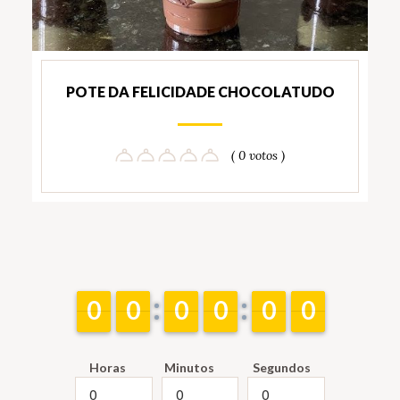
POTE DA FELICIDADE CHOCOLATUDO
( 0 votos )
9
9
0
0
9
9
0
0
9
9
0
0
9
9
0
0
9
9
0
0
9
9
0
0
Horas
Minutos
Segundos