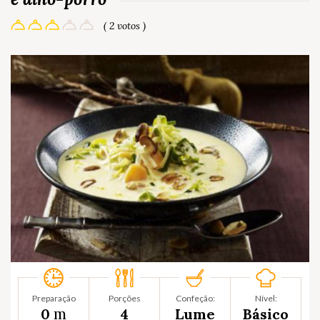
( 2 votos )
Preparação
Porções
Confeção:
Nível:
m
0
4
Lume
Básico