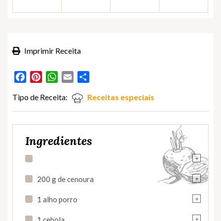
Imprimir Receita
Facebook
Pinterest
WhatsApp
Email
Partilhar
Tipo de Receita:
Receitas especiais
Ingredientes
+
+
200 g de cenoura
+
1 alho porro
+
1 cebola