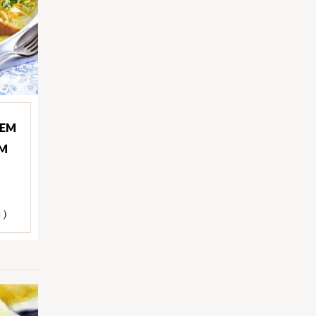
 EM
OM
 )