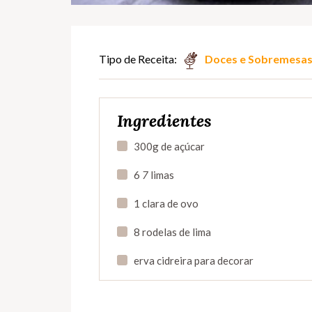
Tipo de Receita:
Doces e Sobremesa
Ingredientes
300g de açúcar
6
7
limas
1 clara de ovo
8 rodelas de lima
erva cidreira para decorar