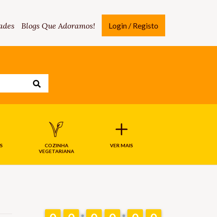
ades
Blogs Que Adoramos!
Login / Registo
S
COZINHA
VER MAIS
VEGETARIANA