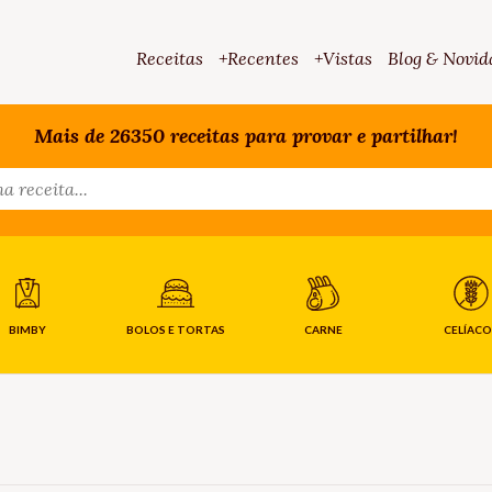
Receitas
+Recentes
+Vistas
Blog & Novid
Mais de 26350 receitas para provar e partilhar!
BIMBY
BOLOS E TORTAS
CARNE
CELÍACO