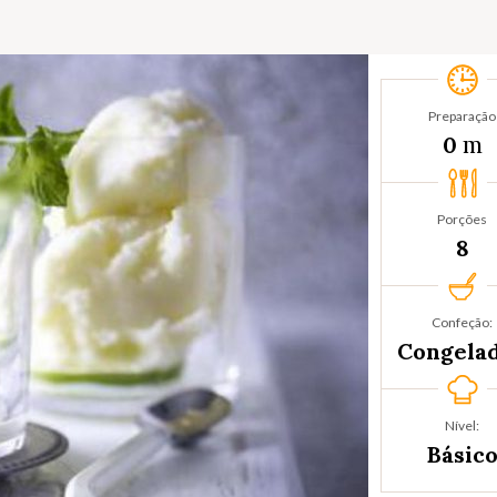
Preparação
m
0
Porções
8
Confeção:
Congela
Nível:
Básic