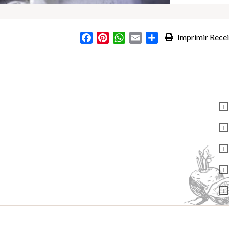
Facebook
Pinterest
WhatsApp
Email
Partilhar
Imprimir Recei
s
+
+
+
+
+