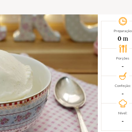
Preparação
m
0
Porções
‐
Confeção:
‐
Nível:
‐