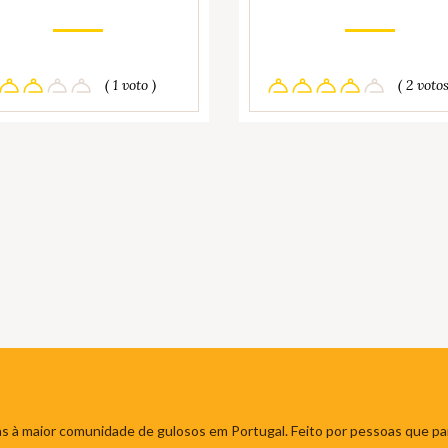
( 1 voto )
( 2 votos
s à maior comunidade de gulosos em Portugal. Feito por pessoas que par