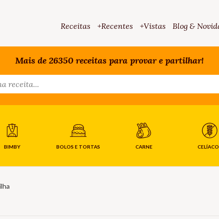
Receitas
+Recentes
+Vistas
Blog & Novid
Mais de 26350 receitas para provar e partilhar!
BIMBY
BOLOS E TORTAS
CARNE
CELÍACO
ilha