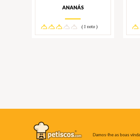
ANANÁS
( 1 voto )
Damos-lhe as boas vinda