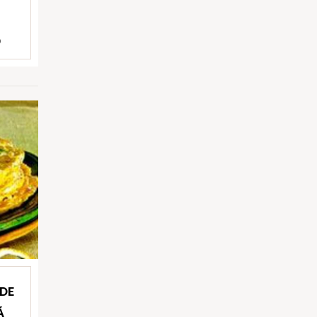
)
 DE
Ã