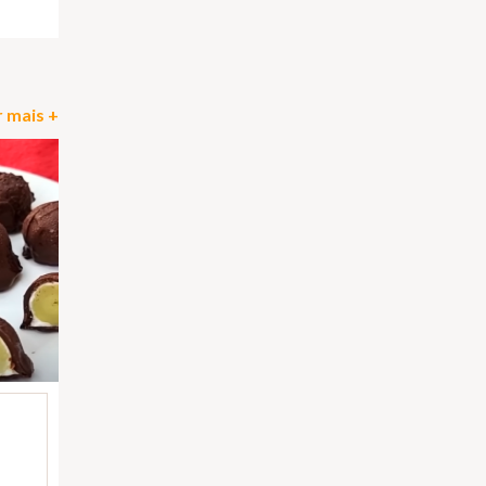
 mais +