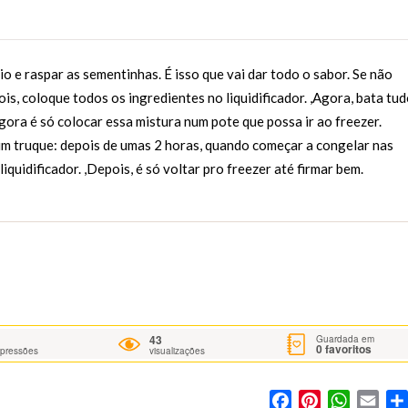
io e raspar as sementinhas. É isso que vai dar todo o sabor. Se não
is, coloque todos os ingredientes no liquidificador. ,Agora, bata tu
gora é só colocar essa mistura num pote que possa ir ao freezer.
um truque: depois de umas 2 horas, quando começar a congelar nas
iquidificador. ,Depois, é só voltar pro freezer até firmar bem.
43
Guardada em
0
favoritos
mpressões
visualizações
Facebook
Pinterest
WhatsA
Ema