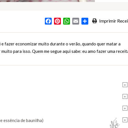
Facebook
Pinterest
WhatsApp
Email
Partilhar
Imprimir Recei
s
ai e fazer economizar muito durante o verão, quando quer matar a
 muito para isso. Quem me segue aqui sabe: eu amo fazer uma receit
+
+
+
+
de essência de baunilha)