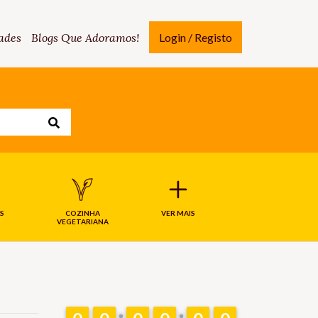
ades
Blogs Que Adoramos!
Login / Registo
S
COZINHA
VER MAIS
VEGETARIANA