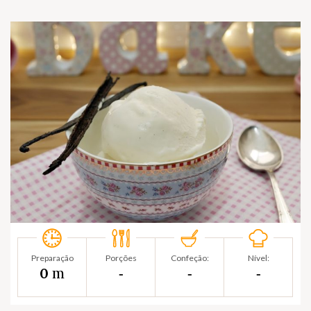
Preparação
Porções
Confeção:
Nível:
m
0
‐
‐
‐