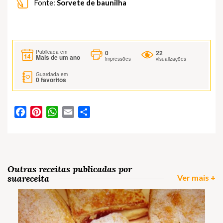
Fonte:
Sorvete de baunilha
0
22
Publicada em
Mais de um ano
impressões
visualizações
Guardada em
0
favoritos
Facebook
Pinterest
WhatsApp
Email
Partilhar
Outras receitas publicadas por
suareceita
Ver mais +