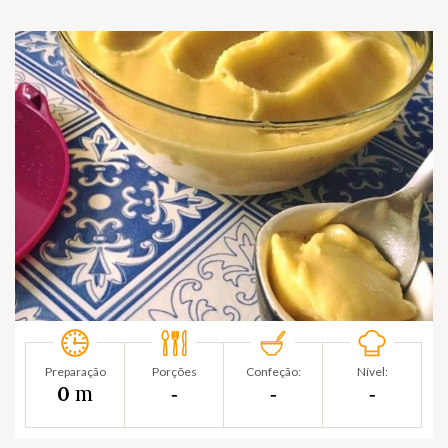
Preparação
Porções
Confeção:
Nível:
m
0
‐
‐
‐