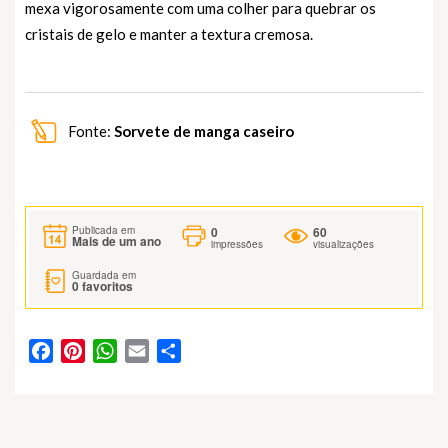
mexa vigorosamente com uma colher para quebrar os
cristais de gelo e manter a textura cremosa.
Fonte:
Sorvete de manga caseiro
0
60
Publicada em
Mais de um ano
impressões
visualizações
Guardada em
0
favoritos
Facebook
Pinterest
WhatsApp
Email
Partilhar