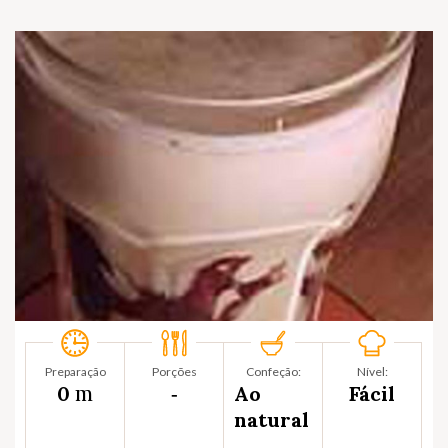
Preparação
Porções
Confeção:
Nível:
m
0
‐
Ao
Fácil
natural