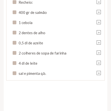
+
Recheio:
+
400 gr de salmão
+
1 cebola
+
2 dentes de alho
+
0,5 dl de azeite
+
2 colheres de sopa de farinha
+
4 dl de leite
+
sal e pimenta q.b.