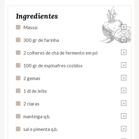
Ingredientes
+
Massa:
+
300 gr de farinha
+
2 colheres de chá de fermento em pó
+
100 gr de espinafres cozidos
+
2 gemas
+
1 dl de leite
+
2 claras
+
manteiga q.b.
+
sal e pimenta q.b.