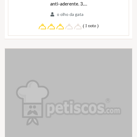
anti-aderente. 3.…
o olho da gata
( 1 voto )