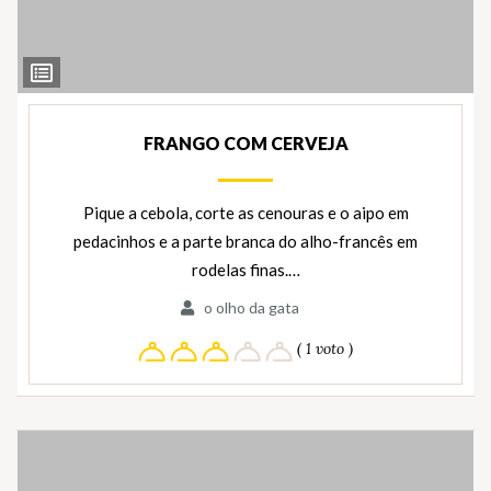
Ver
Ingredientes
FRANGO COM CERVEJA
Pique a cebola, corte as cenouras e o aipo em
pedacinhos e a parte branca do alho-francês em
rodelas finas.…
o olho da gata
( 1 voto )