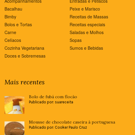
Acompanhamentos
Entradas e Petiscos
Bacalhau
Peixe e Marisco
Bimby
Receitas de Massas
Bolos e Tortas
Receitas especiais
Carne
Saladas e Molhos
Celíacos
Sopas
Cozinha Vegetariana
Sumos e Bebidas
Doces e Sobremesas
Mais recentes
Bolo de fubá com flocão
Publicado por: suareceita
Mousse de chocolate caseira à portuguesa
Publicado por: Cooker Paulo Cruz