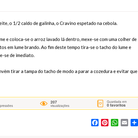
ite, o 1/2 caldo de galinha, o Cravino espetado na cebola.
me e coloca-se o arroz lavado lá dentro, mexe-se com uma colher de
tos em lume brando. Ao fim deste tempo tira-se o tacho do lume e
e-se de imediato.
vèm tirar a tampa do tacho de modo a parar a cozedura e evitar que
207
Guardada em
0
favoritos
mpressões
visualizações
Facebook
Pinterest
WhatsA
Ema