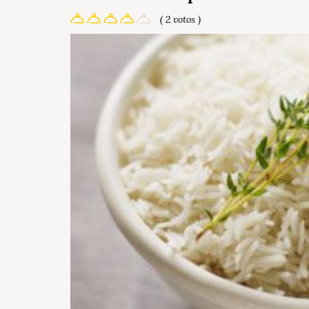
( 2 votos )