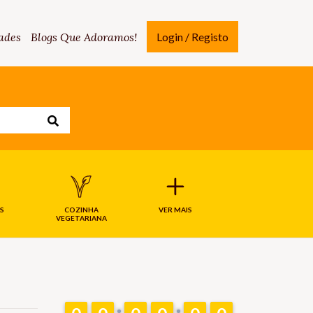
ades
Blogs Que Adoramos!
Login / Registo
S
COZINHA
VER MAIS
VEGETARIANA