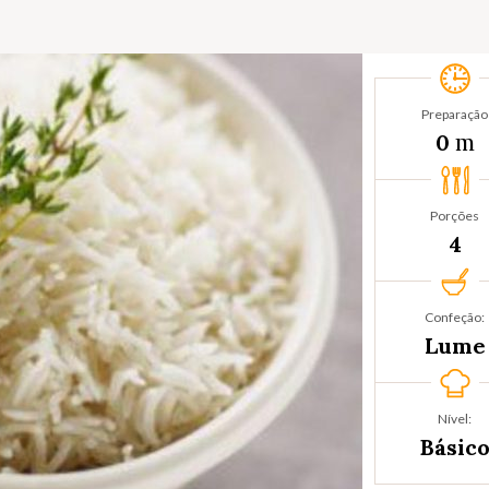
Preparação
m
0
Porções
4
Confeção:
Lume
Nível:
Básic