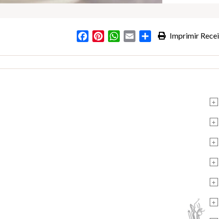
Facebook
Pinterest
WhatsApp
Email
Partilhar
Imprimir Recei
+
+
+
+
+
+