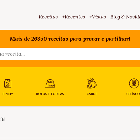
Receitas
+Recentes
+Vistas
Blog & Novid
Mais de 26350 receitas para provar e partilhar!
BIMBY
BOLOS E TORTAS
CARNE
CELÍACO
ial