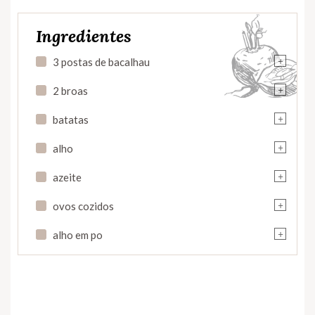
Ingredientes
+
3 postas de bacalhau
+
2 broas
+
batatas
+
alho
+
azeite
+
ovos cozidos
+
alho em po