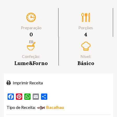
Preparação
Porções
0
4
m
Confeção:
Nível:
Lume&Forno
Básico
Imprimir Receita
Facebook
Pinterest
WhatsApp
Email
Partilhar
Tipo de Receita:
Bacalhau