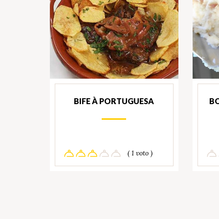
BIFE À PORTUGUESA
B
( 1 voto )