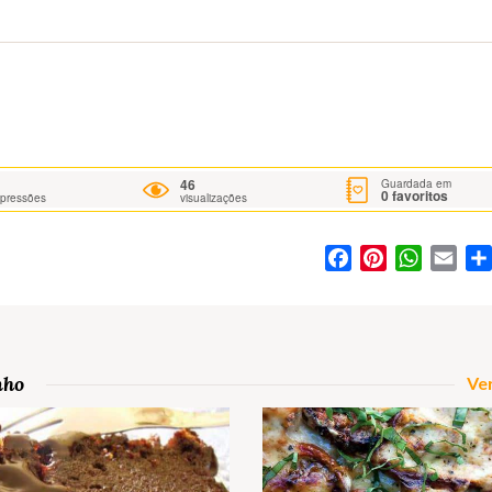
46
Guardada em
0
favoritos
mpressões
visualizações
Facebook
Pinterest
WhatsA
Ema
nho
Ver