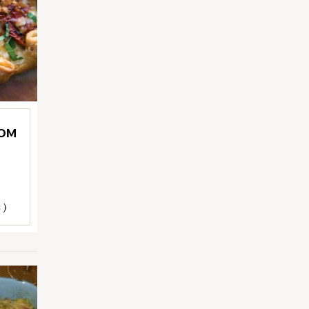
COM
 )