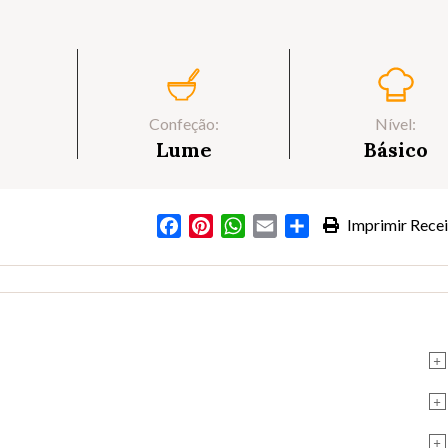
Confeção:
Nível:
Lume
Básico
Facebook
Pinterest
WhatsApp
Email
Partilhar
Imprimir Recei
+
+
+