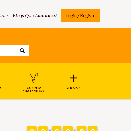
ades
Blogs Que Adoramos!
Login / Registo
S
COZINHA
VER MAIS
VEGETARIANA