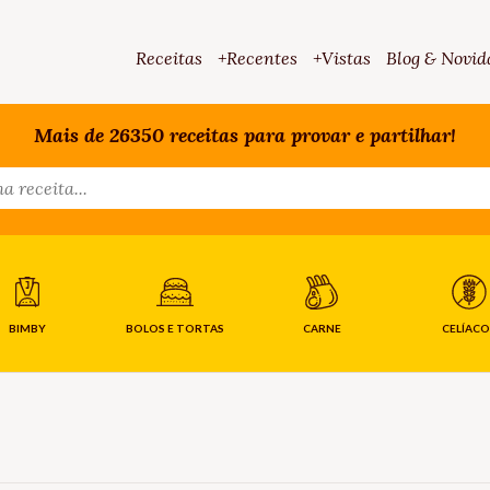
Receitas
+Recentes
+Vistas
Blog & Novid
Mais de 26350 receitas para provar e partilhar!
BIMBY
BOLOS E TORTAS
CARNE
CELÍACO