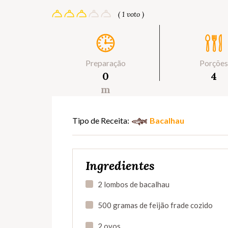
( 1 voto )
Preparação
Porções
0
4
m
Tipo de Receita:
Bacalhau
Ingredientes
2 lombos de bacalhau
500 gramas de feijão frade cozido
2 ovos