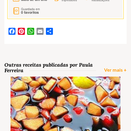
impressões
visualizações
Guardada em
0
favoritos
Facebook
Pinterest
WhatsApp
Email
Partilhar
Outras receitas publicadas por Paula
Ferreira
Ver mais +