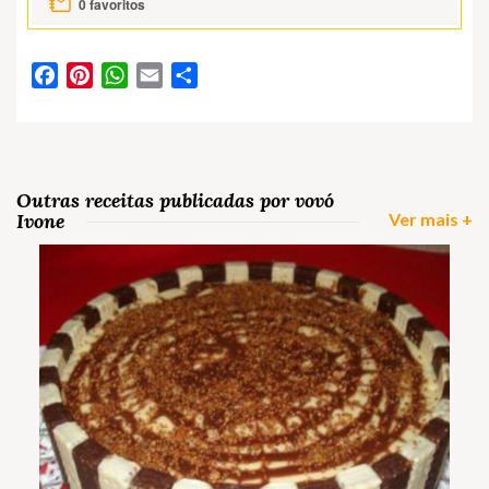
0
favoritos
Facebook
Pinterest
WhatsApp
Email
Partilhar
Outras receitas publicadas por vovó
Ivone
Ver mais +