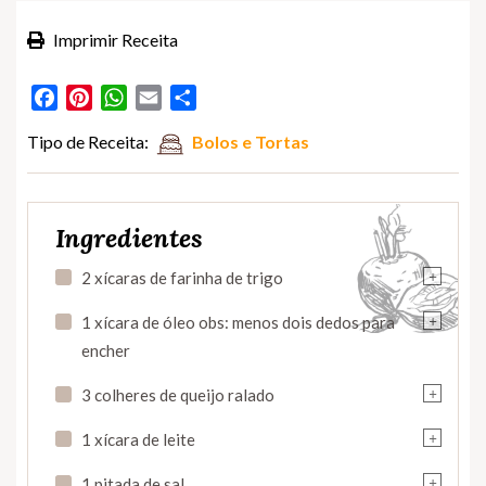
Imprimir Receita
Facebook
Pinterest
WhatsApp
Email
Partilhar
Tipo de Receita:
Bolos e Tortas
Ingredientes
+
2 xícaras de farinha de trigo
+
1 xícara de óleo obs: menos dois dedos para
encher
+
3 colheres de queijo ralado
+
1 xícara de leite
+
1 pitada de sal