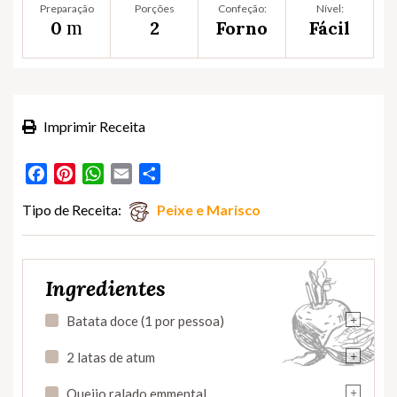
Preparação
Porções
Confeção:
Nível:
m
0
2
Forno
Fácil
Imprimir Receita
Facebook
Pinterest
WhatsApp
Email
Partilhar
Tipo de Receita:
Peixe e Marisco
Ingredientes
+
Batata doce (1 por pessoa)
+
2 latas de atum
+
Queijo ralado emmental