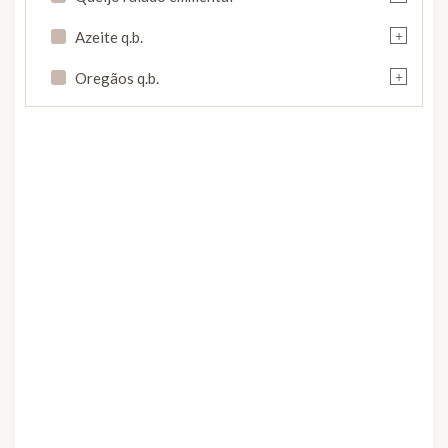
+
Azeite q.b.
+
Oregãos q.b.