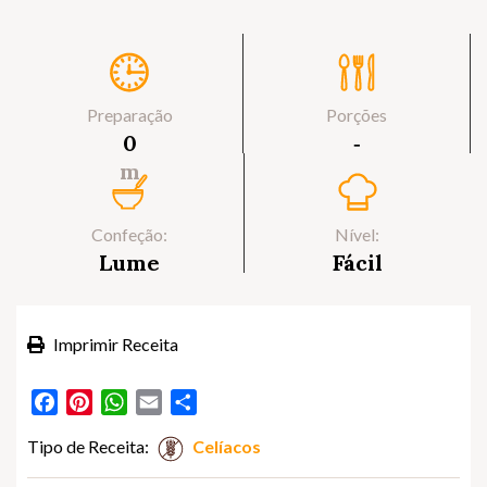
Preparação
Porções
0
‐
m
Confeção:
Nível:
Lume
Fácil
Imprimir Receita
Facebook
Pinterest
WhatsApp
Email
Partilhar
Tipo de Receita:
Celíacos