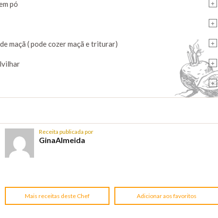
+
 em pó
+
+
de maçã ( pode cozer maçã e triturar)
+
lvilhar
+
Receita publicada por
GinaAlmeida
Mais receitas deste Chef
Adicionar aos favoritos