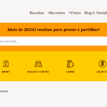
Receitas
+Recentes
+Vistas
Blog & Novid
Mais de 26350 receitas para provar e partilhar!
BIMBY
BOLOS E TORTAS
CARNE
CELÍACO
 maçã