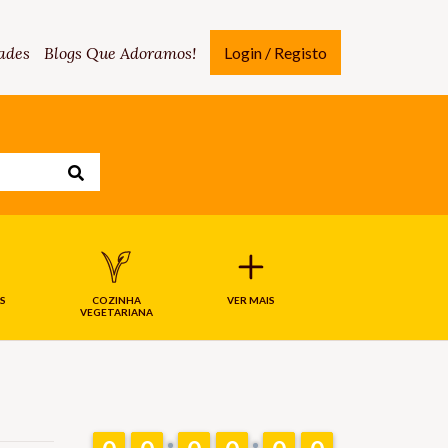
ades
Blogs Que Adoramos!
Login / Registo
S
COZINHA
VER MAIS
VEGETARIANA