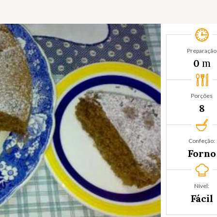
Preparação
m
0
Porções
8
Confeção:
Forno
Nível:
Fácil