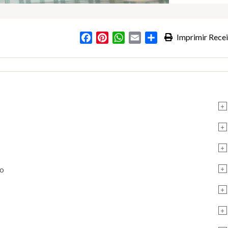
Facebook
Pinterest
WhatsApp
Email
Partilhar
Imprimir Recei
+
+
+
+
do
+
+