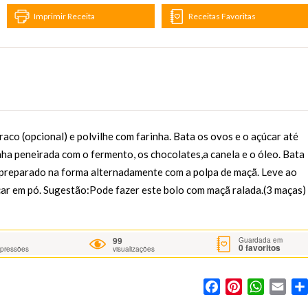
Imprimir Receita
Receitas Favoritas
o (opcional) e polvilhe com farinha. Bata os ovos e o açúcar até
nha peneirada com o fermento, os chocolates,a canela e o óleo. Bata
e preparado na forma alternadamente com a polpa de maçã. Leve ao
ar em pó. Sugestão:Pode fazer este bolo com maçã ralada.(3 maças)
99
Guardada em
0
favoritos
mpressões
visualizações
Facebook
Pinterest
WhatsA
Ema