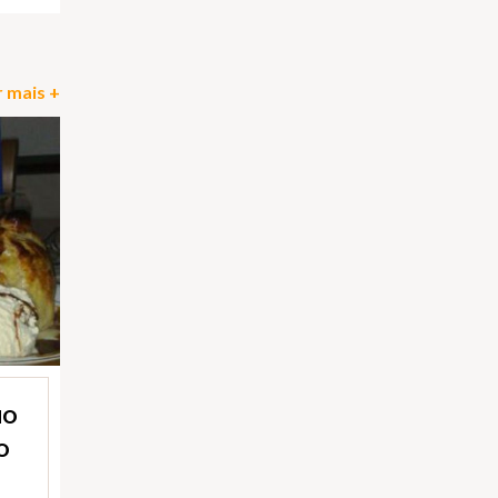
 mais +
NO
O