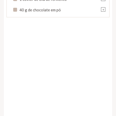
+
40 g de chocolate em pó