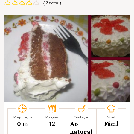
( 2 votos )
Preparação
Porções
Confeção:
Nível:
m
0
12
Ao
Fácil
natural