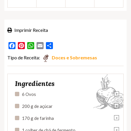
Imprimir Receita
Facebook
Pinterest
WhatsApp
Email
Partilhar
Tipo de Receita:
Doces e Sobremesas
Ingredientes
+
6 Ovos
+
200 g de açúcar
+
170 g de farinha
+
1 colher de chá de fermento