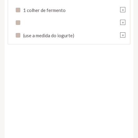
+
1 colher de fermento
+
+
(use a medida do iogurte)