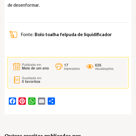
de desenformar.
Fonte:
Bolo toalha felpuda de liquidificador
17
626
Publicada em
Mais de um ano
impressões
visualizações
Guardada em
0
favoritos
Facebook
Pinterest
WhatsApp
Email
Partilhar
Outras receitas publicadas por