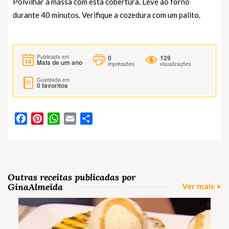
Polvilhar a massa com esta cobertura. Leve ao forno
durante 40 minutos. Verifique a cozedura com um palito.
0
129
Publicada em
Mais de um ano
impressões
visualizações
Guardada em
0
favoritos
Facebook
Pinterest
WhatsApp
Email
Partilhar
Outras receitas publicadas por
GinaAlmeida
Ver mais +