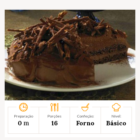
Preparação
Porções
Confeção:
Nível:
m
0
16
Forno
Básico