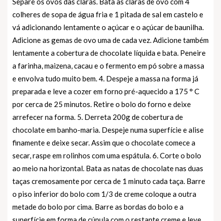
Separe os ovos das claras. Bata as claras de ovo com 4
colheres de sopa de água fria e 1 pitada de sal em castelo e
vá adicionando lentamente o açúcar e o açúcar de baunilha.
Adicione as gemas de ovo uma de cada vez. Adicione também
lentamente a cobertura de chocolate líquida e bata. Peneire
a farinha, maizena, cacau e o fermento em pó sobre a massa
e envolva tudo muito bem. 4. Despeje a massa na forma já
preparada e leve a cozer em forno pré-aquecido a 175 ° C
por cerca de 25 minutos. Retire o bolo do forno e deixe
arrefecer na forma. 5. Derreta 200g de cobertura de
chocolate em banho-maria. Despeje numa superfície e alise
finamente e deixe secar. Assim que o chocolate comece a
secar, raspe em rolinhos com uma espátula. 6. Corte o bolo
ao meio na horizontal. Bata as natas de chocolate nas duas
taças cremosamente por cerca de 1 minuto cada taça. Barre
o piso inferior do bolo com 1/3 de creme coloque a outra
metade do bolo por cima. Barre as bordas do bolo e a
superfície em forma de cúpula com o restante creme e leve