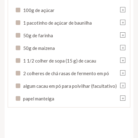
+
100g de açúcar
+
1 pacotinho de açúcar de baunilha
+
50g de farinha
+
50g de maizena
+
1 1/2 colher de sopa (15 g) de cacau
+
2 colheres de chá rasas de fermento em pó
+
algum cacau em pó para polvilhar (facultativo)
+
papel manteiga