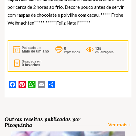
por cerca de 2 horas ao frio. Decore pouco antes de servir
com raspas de chocolate e polvilhe com cacau. *****Frohe
Weihnachten***** *****Feliz Natal******
0
125
Publicada em
Mais de um ano
impressões
visualizações
Guardada em
0
favoritos
Facebook
Pinterest
WhatsApp
Email
Partilhar
Outras receitas publicadas por
Picoquinha
Ver mais +