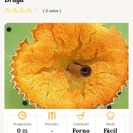
( 3 votos )
Preparação
Porções
Confeção:
Nível:
m
0
‐
Forno
Fácil