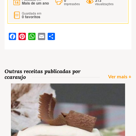
0
313
Mais de um ano
impressões
visualizações
Guardada em
0
favoritos
Facebook
Pinterest
WhatsApp
Email
Partilhar
Outras receitas publicadas por
ccaraujo
Ver mais +