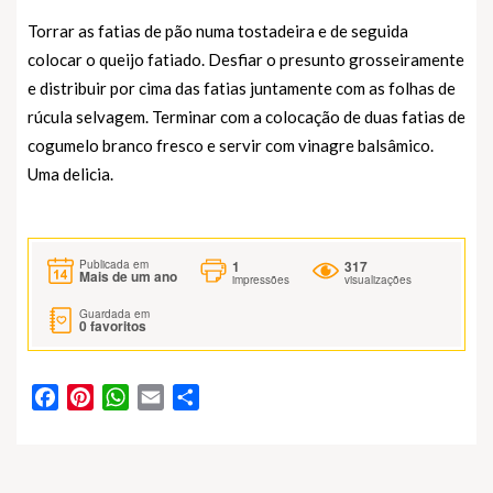
Torrar as fatias de pão numa tostadeira e de seguida
colocar o queijo fatiado. Desfiar o presunto grosseiramente
e distribuir por cima das fatias juntamente com as folhas de
rúcula selvagem. Terminar com a colocação de duas fatias de
cogumelo branco fresco e servir com vinagre balsâmico.
Uma delicia.
1
317
Publicada em
Mais de um ano
impressões
visualizações
Guardada em
0
favoritos
Facebook
Pinterest
WhatsApp
Email
Partilhar