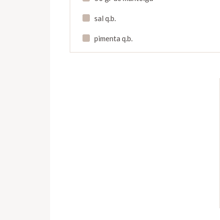
sal q.b.
pimenta q.b.