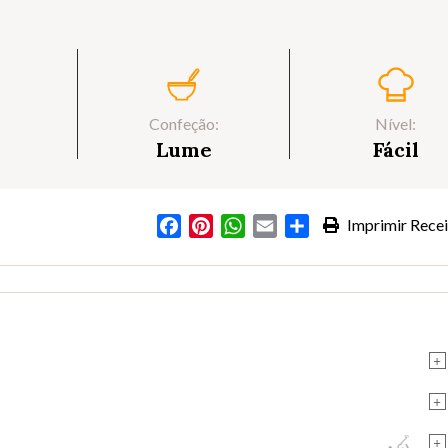
Confeção:
Nível:
Lume
Fácil
Facebook
Pinterest
WhatsApp
Email
Partilhar
Imprimir Recei
+
+
+