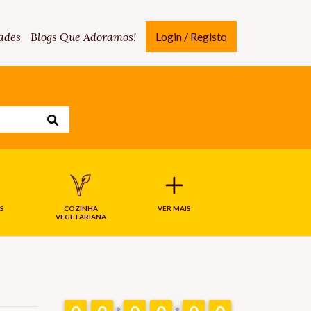
ades
Blogs Que Adoramos!
Login / Registo
S
COZINHA
VER MAIS
VEGETARIANA