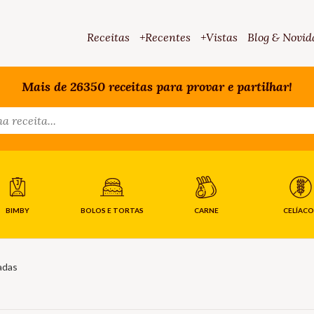
Receitas
+Recentes
+Vistas
Blog & Novid
Mais de 26350 receitas para provar e partilhar!
BIMBY
BOLOS E TORTAS
CARNE
CELÍACO
adas