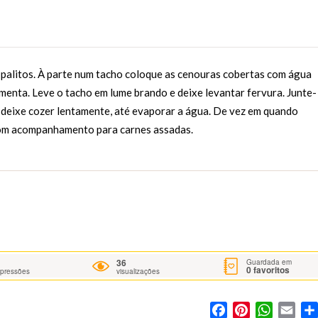
 palitos. À parte num tacho coloque as cenouras cobertas com água
pimenta. Leve o tacho em lume brando e deixe levantar fervura. Junte-
 deixe cozer lentamente, até evaporar a água. De vez em quando
bom acompanhamento para carnes assadas.
36
Guardada em
0
favoritos
mpressões
visualizações
Facebook
Pinterest
WhatsA
Ema