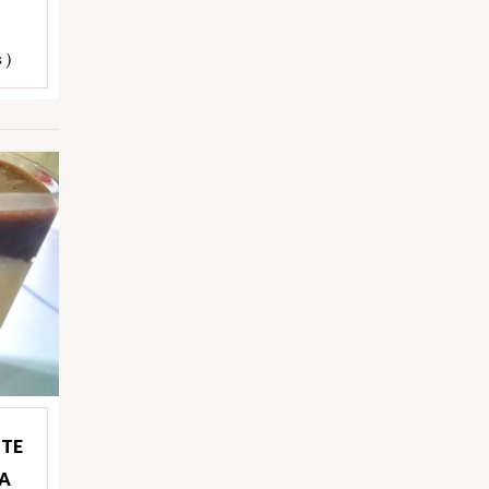
 )
ITE
A