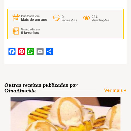
0
234
Publicada em
Mais de um ano
impressões
visualizações
Guardada em
0
favoritos
Facebook
Pinterest
WhatsApp
Email
Partilhar
Outras receitas publicadas por
GinaAlmeida
Ver mais +