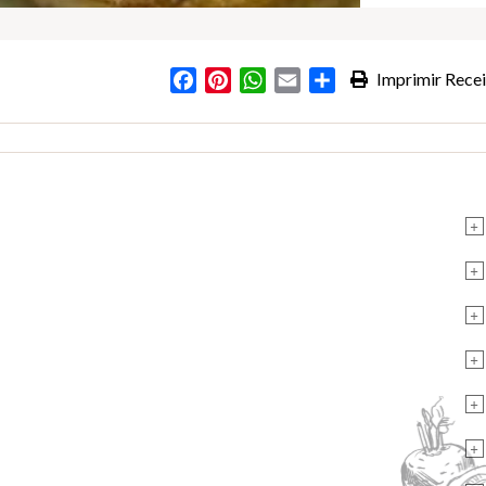
Facebook
Pinterest
WhatsApp
Email
Partilhar
Imprimir Recei
+
+
+
+
+
+