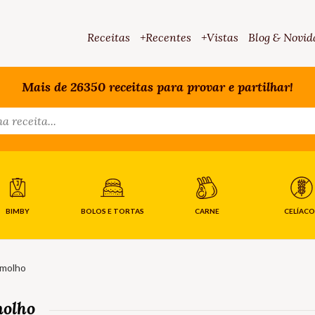
Receitas
+Recentes
+Vistas
Blog & Novid
Mais de 26350 receitas para provar e partilhar!
BIMBY
BOLOS E TORTAS
CARNE
CELÍACO
 molho
molho