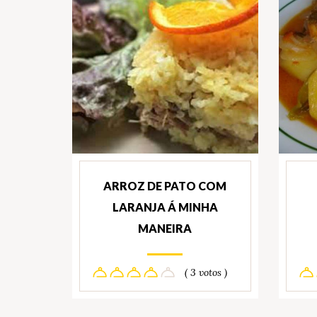
ARROZ DE PATO COM
LARANJA Á MINHA
MANEIRA
( 3 votos )