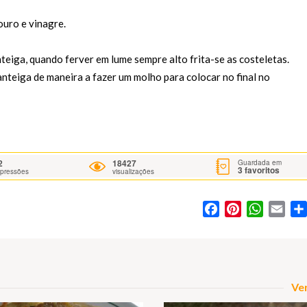
ouro e vinagre.
teiga, quando ferver em lume sempre alto frita-se as costeletas.
anteiga de maneira a fazer um molho para colocar no final no
2
18427
Guardada em
3
favoritos
mpressões
visualizações
Facebook
Pinterest
WhatsA
Ema
Ver