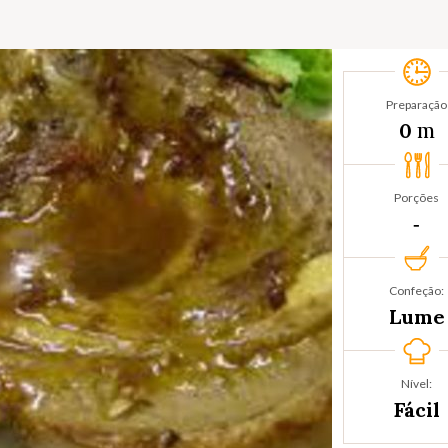
Preparação
m
0
Porções
‐
Confeção:
Lume
Nível:
Fácil