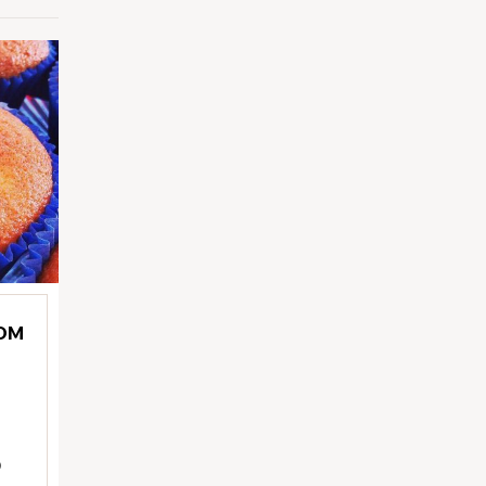
COM
)