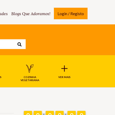
ades
Blogs Que Adoramos!
Login / Registo
S
COZINHA
VER MAIS
VEGETARIANA