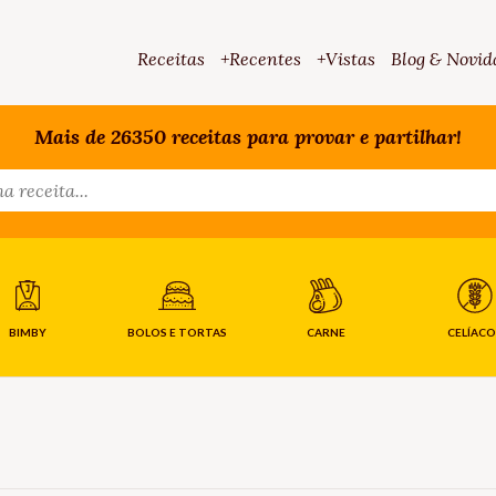
Receitas
+Recentes
+Vistas
Blog & Novid
Mais de 26350 receitas para provar e partilhar!
BIMBY
BOLOS E TORTAS
CARNE
CELÍACO