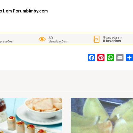
ro1 em
Forumbimby.com
69
Guardada em
0
favoritos
mpressões
visualizações
Facebook
Pinterest
WhatsA
Ema