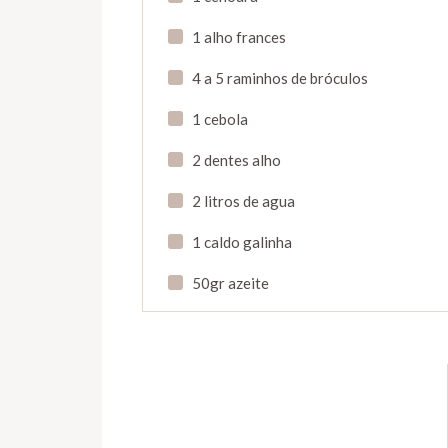
1 alho frances
4 a 5 raminhos de bróculos
1 cebola
2 dentes alho
2 litros de agua
1 caldo galinha
50gr azeite