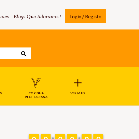
ades
Blogs Que Adoramos!
Login / Registo
S
COZINHA
VER MAIS
VEGETARIANA