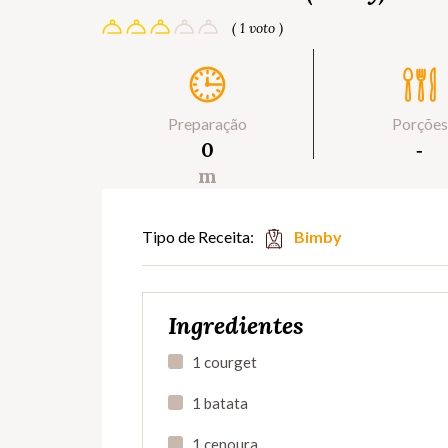
( 1 voto )
Preparação
Porções
0
‐
m
Tipo de Receita:
Bimby
Ingredientes
1 courget
1 batata
1 cenoura