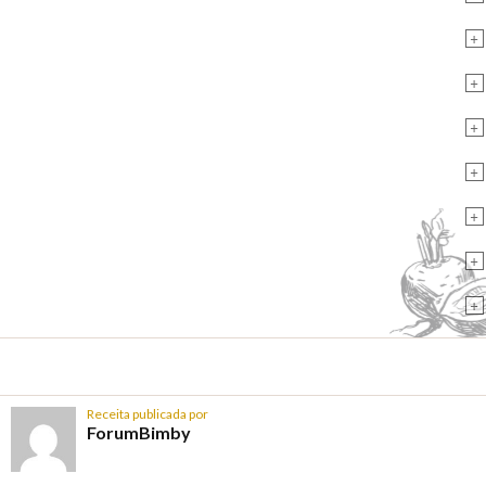
+
+
+
+
+
+
+
Receita publicada por
ForumBimby