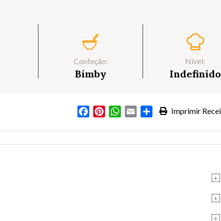
Confeção:
Nível:
Bimby
Indefinido
Facebook
Pinterest
WhatsApp
Email
Partilhar
Imprimir Recei
+
+
+