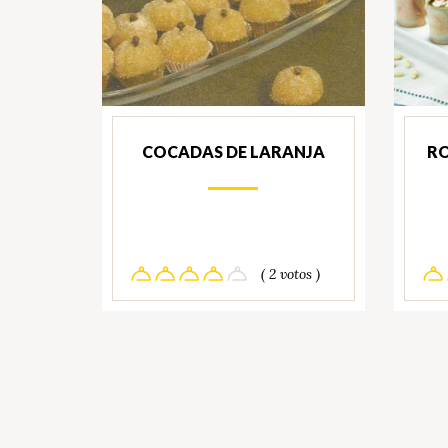
COCADAS DE LARANJA
RO
( 2 votos )