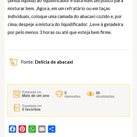
(ainda líquida) ao liquidificador e bata mais um pouco para
misturar bem. ,Agora, em um refratário ou em taças
individuais, coloque uma camada do abacaxi cozido e, por
cima, despeje a mistura do liquidificador. ,Leve à geladeira
por pelo menos 3 horas ou até que esteja bem firme.
Fonte:
Delícia de abacaxi
0
36
Publicada em
Mais de um ano
impressões
visualizações
Guardada em
0
favoritos
Facebook
Pinterest
WhatsApp
Email
Partilhar