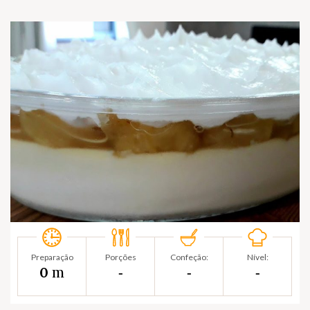
Preparação
Porções
Confeção:
Nível:
m
0
‐
‐
‐