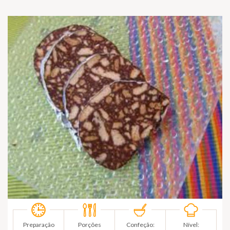
Preparação
Porções
Confeção:
Nível: