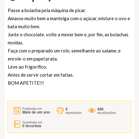
Passe a bolacha pela máquina de picar.
Amasse muito bem a manteiga com o açúcar, misture o ovo e
bata muito bem.
Junte o chocolate, volte a mexer bem e, por fim, as bolachas
moídas.
Faça com o preparado um rolo, semelhante ao salame, e
enrole-o em papel prata.
Leve ao frigorífico.
Antes de servir cortar em fatias.
BOM APETITE!!!
4
486
Publicada em
Mais de um ano
impressões
visualizações
Guardada em
0
favoritos