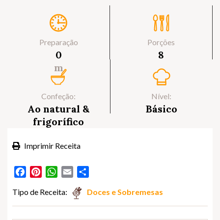
Preparação
Porções
0
8
m
Confeção:
Nível:
Ao natural &
Básico
frigorífico
Imprimir Receita
Facebook
Pinterest
WhatsApp
Email
Partilhar
Tipo de Receita:
Doces e Sobremesas