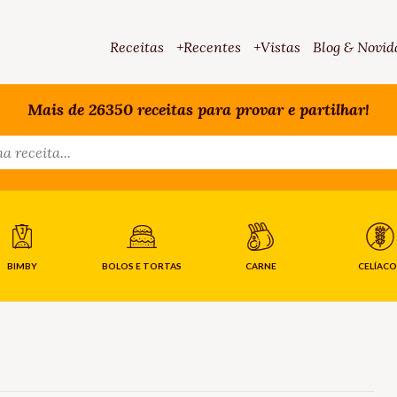
Receitas
+Recentes
+Vistas
Blog & Novid
Mais de 26350 receitas para provar e partilhar!
BIMBY
BOLOS E TORTAS
CARNE
CELÍACO