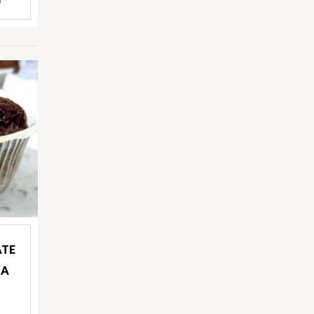
)
ATE
IA