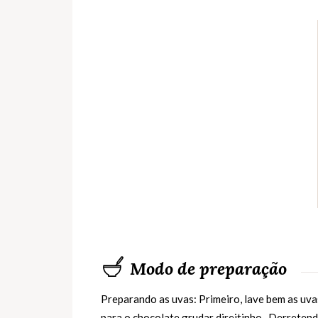
Modo de preparação
Preparando as uvas: Primeiro, lave bem as uv
para o chocolate grudar direitinho. ,Derretend