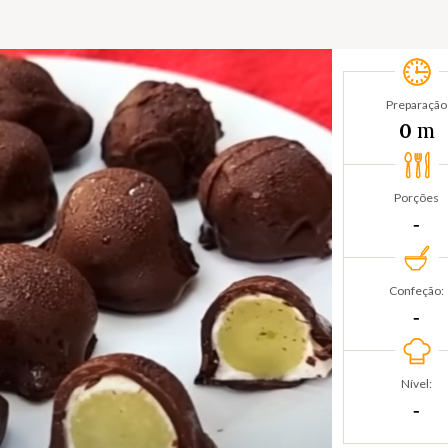
Preparação
m
0
Porções
‐
Confeção:
‐
Nível:
‐