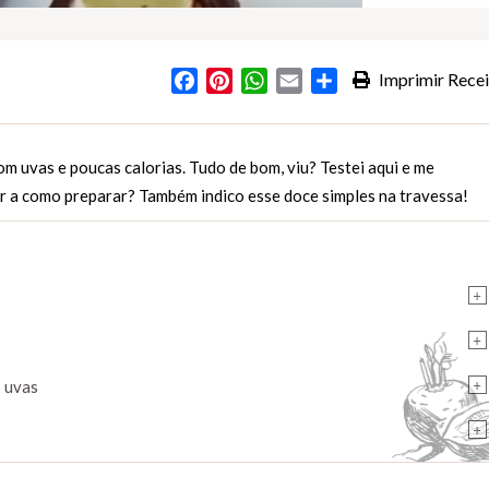
Facebook
Pinterest
WhatsApp
Email
Partilhar
Imprimir Recei
com uvas e poucas calorias. Tudo de bom, viu? Testei aqui e me
r a como preparar? Também indico esse doce simples na travessa!
+
+
+
 uvas
+