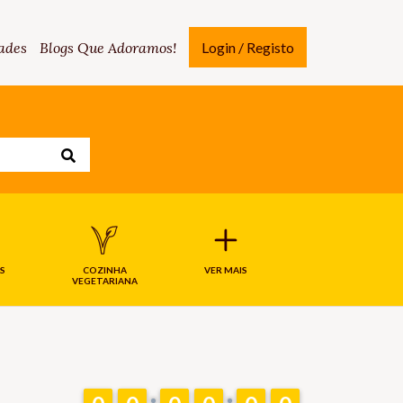
ades
Blogs Que Adoramos!
Login / Registo
S
COZINHA
VER MAIS
VEGETARIANA