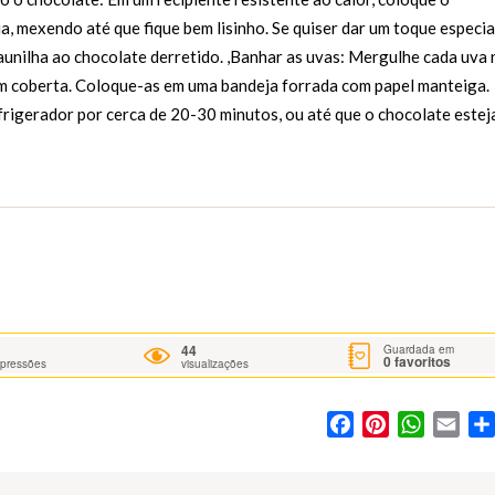
 mexendo até que fique bem lisinho. Se quiser dar um toque especia
unilha ao chocolate derretido. ,Banhar as uvas: Mergulhe cada uva 
em coberta. Coloque-as em uma bandeja forrada com papel manteiga.
frigerador por cerca de 20-30 minutos, ou até que o chocolate estej
44
Guardada em
0
favoritos
mpressões
visualizações
Facebook
Pinterest
WhatsA
Ema