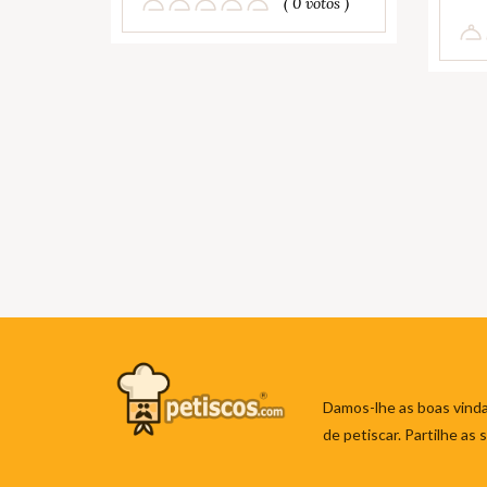
( 0 votos )
Damos-lhe as boas vinda
de petiscar. Partilhe as