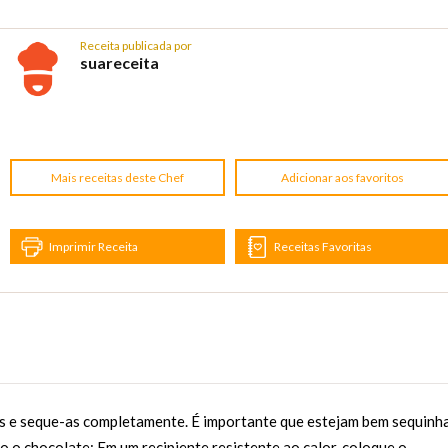
Receita publicada por
suareceita
Mais receitas deste Chef
Adicionar aos favoritos
Imprimir Receita
Receitas Favoritas
as e seque-as completamente. É importante que estejam bem sequinh
o o chocolate: Em um recipiente resistente ao calor, coloque o