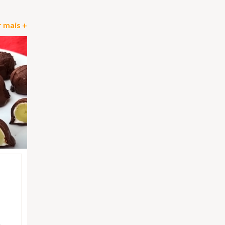
 mais +