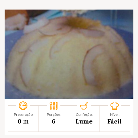
Preparação
Porções
Confeção:
Nível:
m
0
6
Lume
Fácil