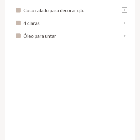
+
Coco ralado para decorar q.b.
+
4 claras
+
Óleo para untar