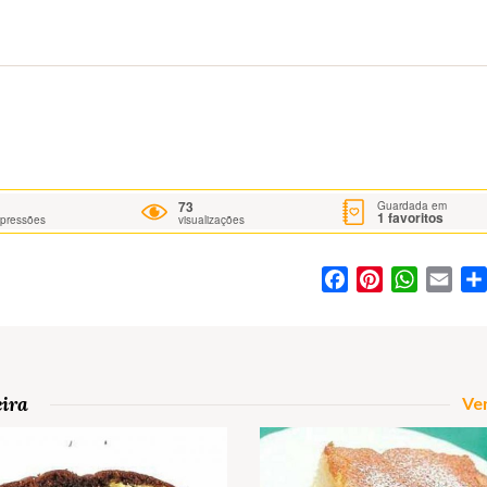
73
Guardada em
1
favoritos
mpressões
visualizações
Facebook
Pinterest
WhatsA
Ema
eira
Ver