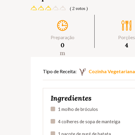
( 2 votos )
Preparação
Porções
0
4
m
Tipo de Receita:
Cozinha Vegetariana
Ingredientes
1 molho de bróculos
4 colheres de sopa de manteiga
1 pacote de puré de batata