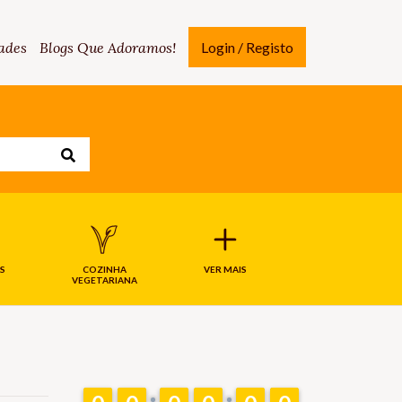
ades
Blogs Que Adoramos!
Login / Registo
S
COZINHA
VER MAIS
VEGETARIANA