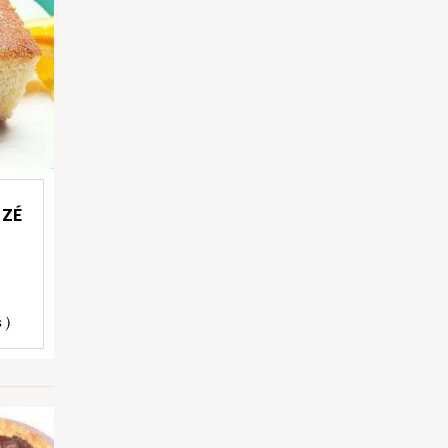
 ZÉ
 )