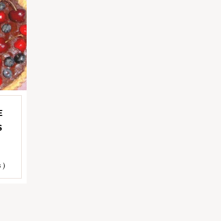
E
S
 )