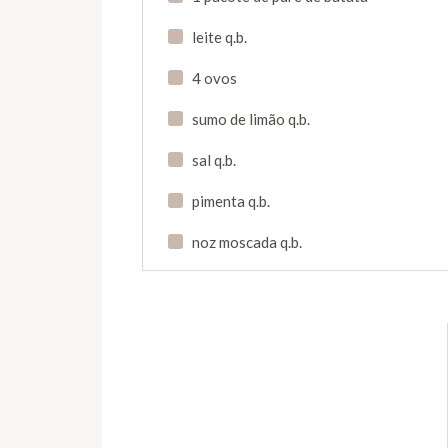
leite q.b.
4 ovos
sumo de limão q.b.
sal q.b.
pimenta q.b.
noz moscada q.b.