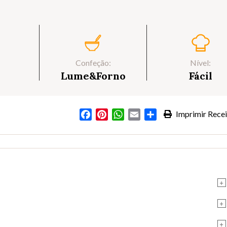
Confeção:
Nível:
Lume&Forno
Fácil
Facebook
Pinterest
WhatsApp
Email
Partilhar
Imprimir Recei
+
+
+