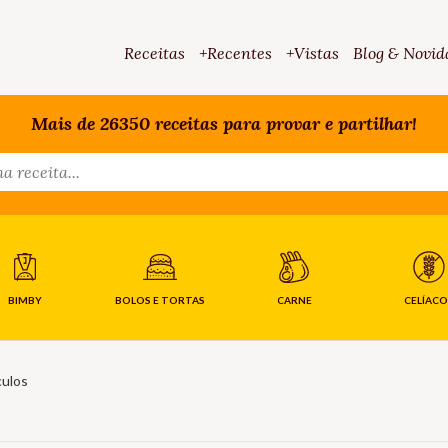
Receitas
+Recentes
+Vistas
Blog & Novid
Mais de 26350 receitas para provar e partilhar!
BIMBY
BOLOS E TORTAS
CARNE
CELÍACO
ulos