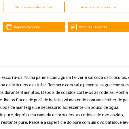
Mais receitas deste Chef
Adicionar aos favoritos
Imprimir Receita
Receitas Favoritas
e escorra-os. Numa panela com água a ferver e sal coza os bróculos. 
nha os bróculos a estufar. Tempere com sal e pimenta; regue com su
os durante 8 minutos. Depois de cozidos corte-os às rodelas. Ponha
te-lhe os flocos de puré de batata; vá mexendo com uma colher de pau
cubos de manteiga. Se necessário acrescente um pouco de água.
e puré, depois uma camada de bróculos, as rodelas de ovo cozido,
restante puré. Pincele a superfície do puré com um ovo batido, e lev