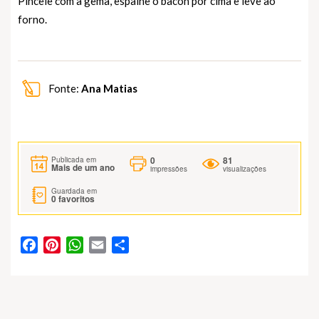
Pincele com a gema, espalhe o bacon por cima e leve ao
forno.
Fonte:
Ana Matias
0
81
Publicada em
Mais de um ano
impressões
visualizações
Guardada em
0
favoritos
Facebook
Pinterest
WhatsApp
Email
Partilhar