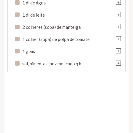
+
1 dl de água
+
1 dl de leite
+
2 colheres (sopa) de manteiga
+
1 colher (sopa) de polpa de tomate
+
1 gema
+
sal, pimenta e noz moscada q.b.