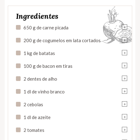
Ingredientes
+
650 g de carne picada
+
200 g de cogumelos em lata cortados
+
1 kg de batatas
+
100 g de bacon em tiras
+
2 dentes de alho
+
1 dl de vinho branco
+
2 cebolas
+
1 dl de azeite
+
2 tomates