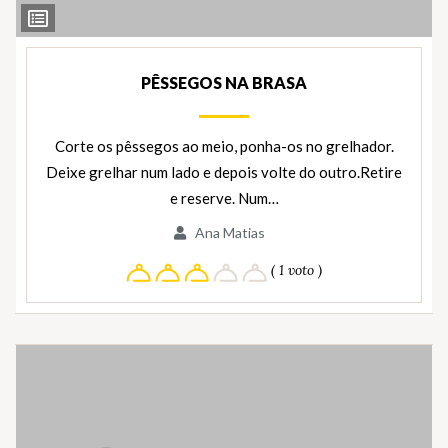
Ver
Ingredientes
PÊSSEGOS NA BRASA
Corte os pêssegos ao meio, ponha-os no grelhador.
Deixe grelhar num lado e depois volte do outro.Retire
e reserve. Num…
Ana Matias
( 1 voto )