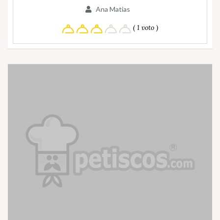
Ana Matias
( 1 voto )