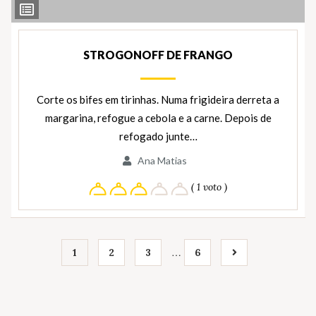
Ver
Ingredientes
STROGONOFF DE FRANGO
Corte os bifes em tirinhas. Numa frigideira derreta a
margarina, refogue a cebola e a carne. Depois de
refogado junte…
Ana Matias
( 1 voto )
…
1
2
3
6