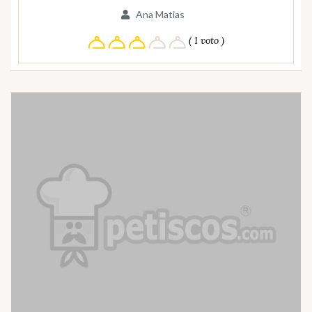
Ana Matias
( 1 voto )