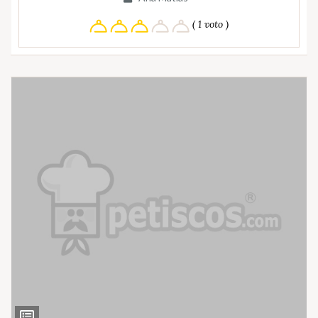
( 1 voto )
Ver