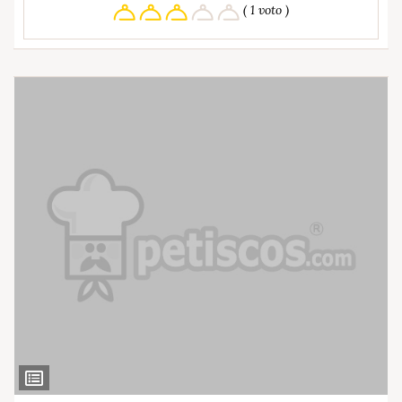
( 1 voto )
Ver
Ingredientes