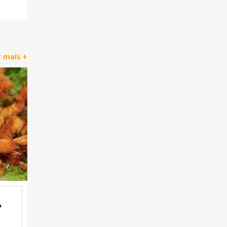
 mais +
A