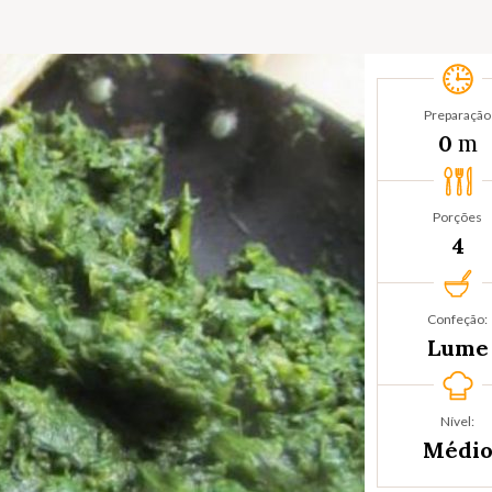
Preparação
m
0
Porções
4
Confeção:
Lume
Nível:
Médi