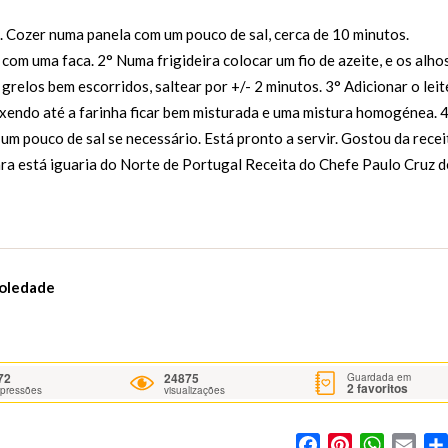
s. Cozer numa panela com um pouco de sal, cerca de 10 minutos.
 com uma faca. 2° Numa frigideira colocar um fio de azeite, e os alho
grelos bem escorridos, saltear por +/- 2 minutos. 3° Adicionar o leit
mexendo até a farinha ficar bem misturada e uma mistura homogénea. 
m pouco de sal se necessário. Está pronto a servir. Gostou da recei
ra está iguaria do Norte de Portugal Receita do Chefe Paulo Cruz d
Soledade
72
24875
Guardada em
2
favoritos
mpressões
visualizações
Facebook
Pinterest
WhatsA
Ema