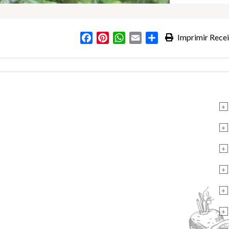
Facebook
Pinterest
WhatsApp
Email
Partilhar
Imprimir Recei
+
+
+
+
+
+