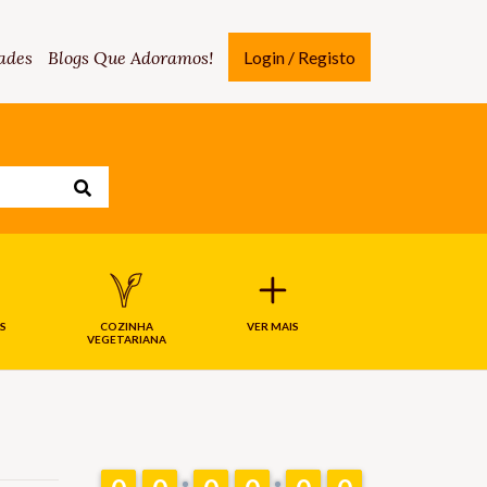
ades
Blogs Que Adoramos!
Login / Registo
S
COZINHA
VER MAIS
VEGETARIANA