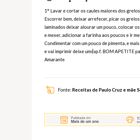
1° Lavar e cortar os caules maiores dos grelo
Escorrer bem, deixar arrefecer, picar os grelos
laminados deixar alourar um pouco, colocar os 
e mexer, adicionar a farinha aos poucos e ir 
Condimentar com um pouco de pimenta, e mais u
e vai imprimir deixe um👍p.f. BOM APETITE pa
Amarante
Fonte:
Receitas de Paulo Cruz e mãe 
1
Publicada em
Mais de um ano
i