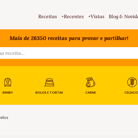
Receitas
+Recentes
+Vistas
Blog & Novid
Mais de 26350 receitas para provar e partilhar!
BIMBY
BOLOS E TORTAS
CARNE
CELÍACO
relos