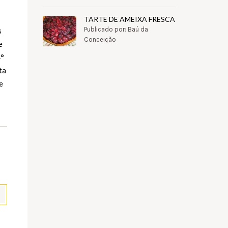
TARTE DE AMEIXA FRESCA
Publicado por: Baú da
s
Conceição
e
4°
ta
e
pp
il
Partilhar