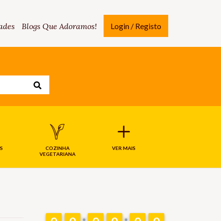
ades
Blogs Que Adoramos!
Login / Registo
S
COZINHA
VER MAIS
VEGETARIANA