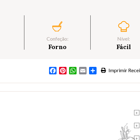
Confeção:
Nível:
Forno
Fácil
Facebook
Pinterest
WhatsApp
Email
Partilhar
Imprimir Recei
s
+
+
+