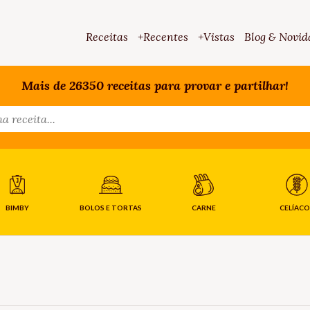
Receitas
+Recentes
+Vistas
Blog & Novid
Mais de 26350 receitas para provar e partilhar!
BIMBY
BOLOS E TORTAS
CARNE
CELÍACO