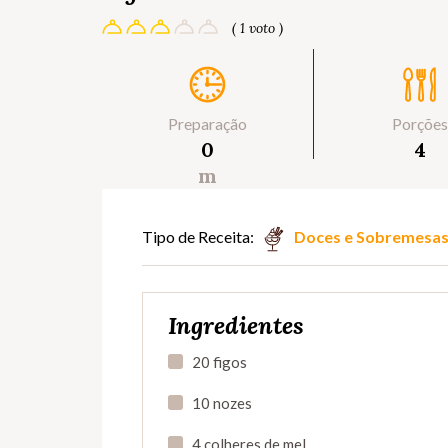
( 1 voto )
Preparação
Porções
0
4
m
Tipo de Receita:
Doces e Sobremesa
Ingredientes
20 figos
10 nozes
4 colheres de mel