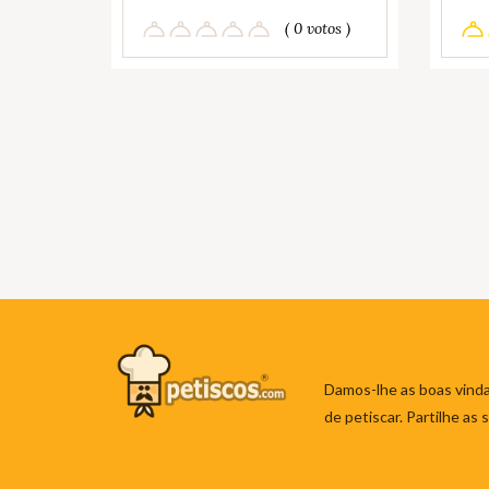
( 0 votos )
Damos-lhe as boas vinda
de petiscar. Partilhe as