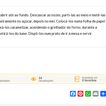
 abrir até ao fundo. Descascar as nozes, parti-las ao meio e metê-las
meiramente no açúcar, depois no mel. Colocá-los numa folha de papel
ixá-los caramelizar, acendendo o grelhador do forno; durante a
tirá-los do lume. Dispô-los num prato de ir à mesa e servir.
24
Guardada em
0
favoritos
mpressões
visualizações
Facebook
Pinterest
WhatsA
Ema