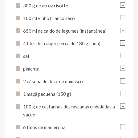
+
300 g de arroz risotto
+
100 ml vinho branco seco
+
650 ml de caldo de legumes (instantânea)
+
4 files de frango (cerca de 180 g cada)
+
sal
+
pimenta
+
2 c/ sopa de doce de damasco
+
1 maçã pequena (150 g)
+
100 g de castanhas descascadas embaladas a
vacuo
+
6 talos de manjerona