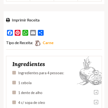
Imprimir Receita
Facebook
Pinterest
WhatsApp
Email
Partilhar
Tipo de Receita:
Carne
Ingredientes
+
Ingredientes para 4 pessoas:
+
1 cebola
+
1 dente de alho
+
4 c/ sopa de oleo