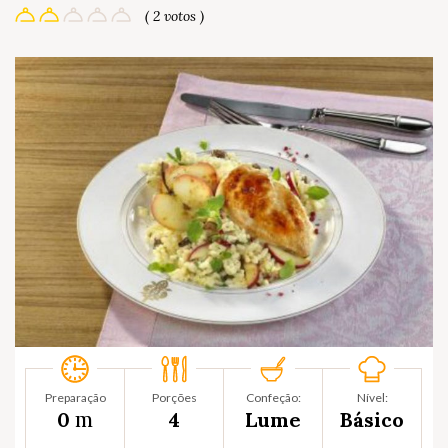
( 2 votos )
Preparação
Porções
Confeção:
Nível:
m
0
4
Lume
Básico