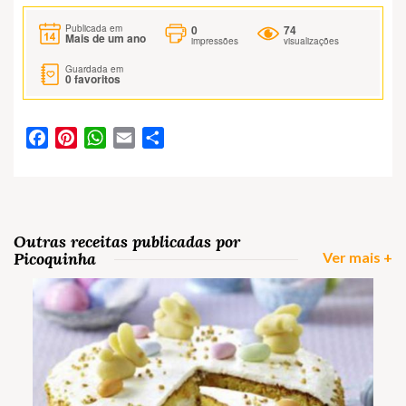
0
74
Publicada em
Mais de um ano
impressões
visualizações
Guardada em
0
favoritos
Facebook
Pinterest
WhatsApp
Email
Partilhar
Outras receitas publicadas por
Picoquinha
Ver mais +