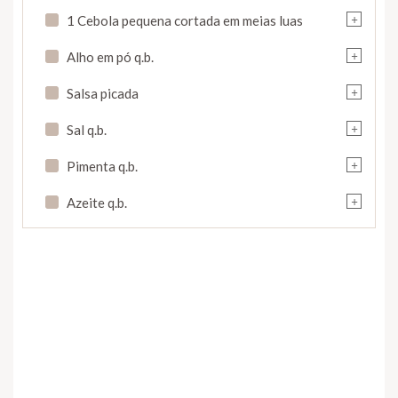
+
1 Cebola pequena cortada em meias luas
+
Alho em pó q.b.
+
Salsa picada
+
Sal q.b.
+
Pimenta q.b.
+
Azeite q.b.