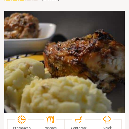
Preparação
Porções
Confeção:
Nível: