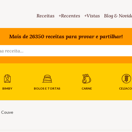
Receitas
+Recentes
+Vistas
Blog & Novid
Mais de 26350 receitas para provar e partilhar!
BIMBY
BOLOS E TORTAS
CARNE
CELÍACO
e Couve