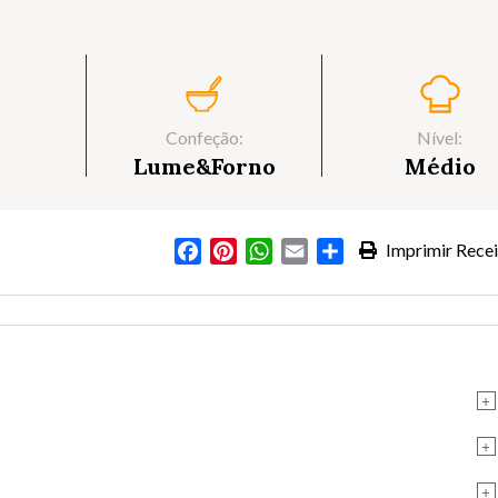
Confeção:
Nível:
Lume&Forno
Médio
Facebook
Pinterest
WhatsApp
Email
Partilhar
Imprimir Recei
+
+
+