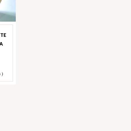
ITE
A
 )