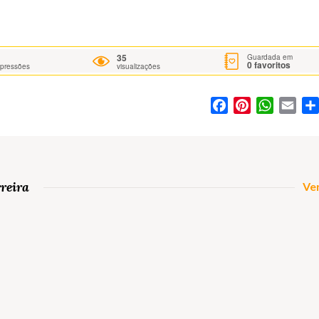
35
Guardada em
0
favoritos
mpressões
visualizações
Facebook
Pinterest
WhatsA
Ema
reira
Ver