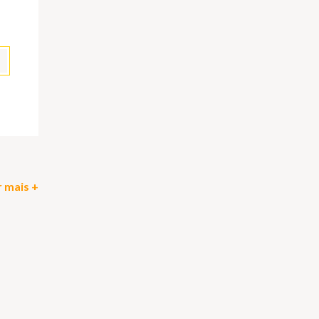
pp
il
Partilhar
 mais +