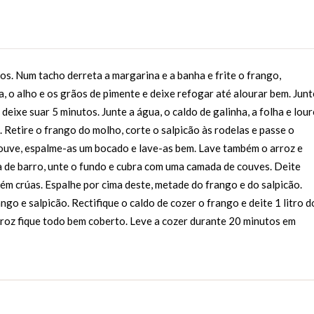
s. Num tacho derreta a margarina e a banha e frite o frango,
, o alho e os grãos de pimente e deixe refogar até alourar bem. Junt
 deixe suar 5 minutos. Junte a água, o caldo de galinha, a folha e lou
. Retire o frango do molho, corte o salpicão às rodelas e passe o
couve, espalme-as um bocado e lave-as bem. Lave também o arroz e
 de barro, unte o fundo e cubra com uma camada de couves. Deite
ém crúas. Espalhe por cima deste, metade do frango e do salpicão.
go e salpicão. Rectifique o caldo de cozer o frango e deite 1 litro d
rroz fique todo bem coberto. Leve a cozer durante 20 minutos em