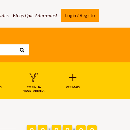
ades
Blogs Que Adoramos!
Login / Registo
S
COZINHA
VER MAIS
VEGETARIANA