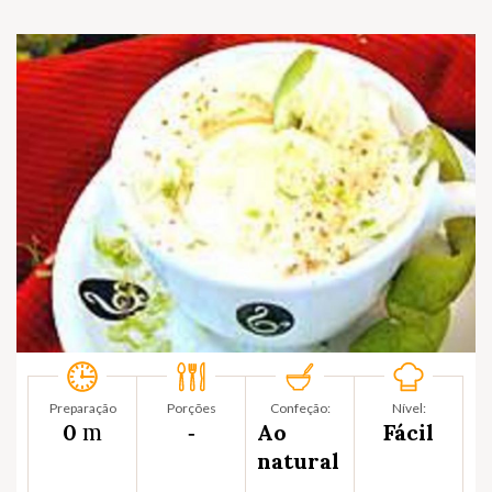
Preparação
Porções
Confeção:
Nível:
m
0
‐
Ao
Fácil
natural