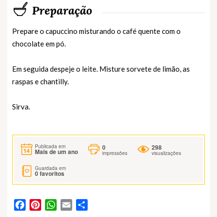
Preparação
Prepare o capuccino misturando o café quente com o
chocolate em pó.
Em seguida despeje o leite. Misture sorvete de limão, as
raspas e chantilly.
Sirva.
0
298
Publicada em
Mais de um ano
impressões
visualizações
Guardada em
0
favoritos
Facebook
Pinterest
WhatsApp
Email
Partilhar