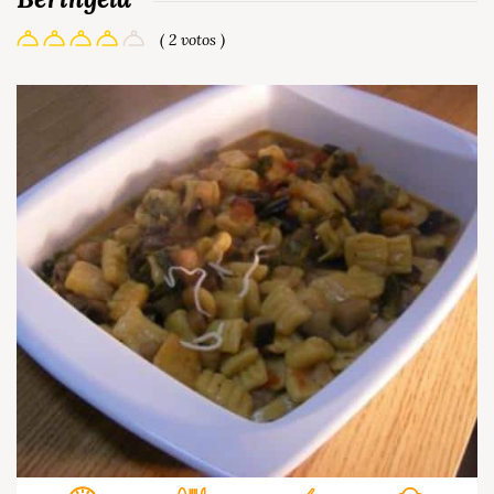
( 2 votos )