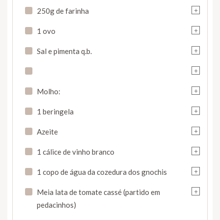
+
250g de farinha
+
1 ovo
+
Sal e pimenta q.b.
+
+
Molho:
+
1 beringela
+
Azeite
+
1 cálice de vinho branco
+
1 copo de água da cozedura dos gnochis
+
Meia lata de tomate cassé (partido em
pedacinhos)