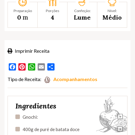
Preparação
Porções
Confeção:
Nível:
m
0
4
Lume
Médio
Imprimir Receita
Facebook
Pinterest
WhatsApp
Email
Partilhar
Tipo de Receita:
Acompanhamentos
Ingredientes
+
Gnochi:
+
400g de puré de batata doce