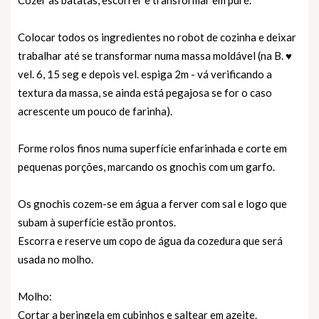
Cozer as batatas, escorrer e transformar em puré.
Colocar todos os ingredientes no robot de cozinha e deixar
trabalhar até se transformar numa massa moldável (na B. ♥
vel. 6, 15 seg e depois vel. espiga 2m - vá verificando a
textura da massa, se ainda está pegajosa se for o caso
acrescente um pouco de farinha).
Forme rolos finos numa superfície enfarinhada e corte em
pequenas porções, marcando os gnochis com um garfo.
Os gnochis cozem-se em água a ferver com sal e logo que
subam à superfície estão prontos.
Escorra e reserve um copo de água da cozedura que será
usada no molho.
Molho:
Cortar a beringela em cubinhos e saltear em azeite.