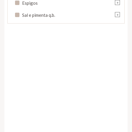
+
Espigos
+
Sal e pimenta q.b.