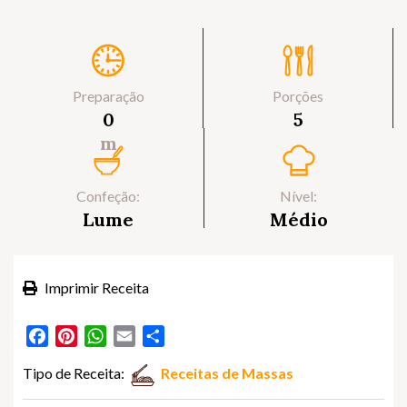
Preparação
Porções
0
5
m
Confeção:
Nível:
Lume
Médio
Imprimir Receita
Facebook
Pinterest
WhatsApp
Email
Partilhar
Tipo de Receita:
Receitas de Massas