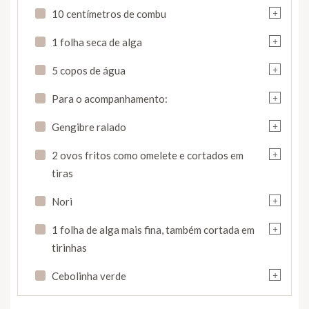
+
10 centímetros de combu
+
1 folha seca de alga
+
5 copos de água
+
Para o acompanhamento:
+
Gengibre ralado
+
2 ovos fritos como omelete e cortados em
tiras
+
Nori
+
1 folha de alga mais fina, também cortada em
tirinhas
+
Cebolinha verde