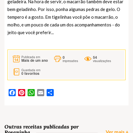
geladeira. Na hora de servir, o macarrão também deve estar
bem geladinho. Por isso, ponha algumas pedras de gelo. O
tempero é a gosto. Em tigelinhas você põe o macarrão, o
molho, e um pouco de cada um dos acompanhamentos - do
jeito que você preferir...
0
54
Publicada em
Mais de um ano
impressões
visualizações
Guardada em
0
favoritos
Facebook
Pinterest
WhatsApp
Email
Partilhar
Outras receitas publicadas por
Rosaninha
Ver mais +