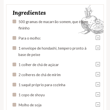
Ingredientes
+
500 gramas de macarrão somem, que é bem
fininho
+
Para o molho:
+
1 envelope de hondashi, tempero pronto à
base de peixe
+
1 colher de chá de açúcar
+
2 colheres de chá de mirim
+
1 saquê próprio para cozinha
+
1 copo de shoyu
+
Molho de soja