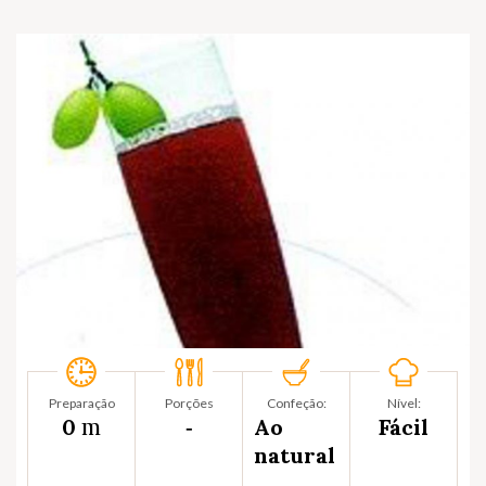
Preparação
Porções
Confeção:
Nível:
m
0
‐
Ao
Fácil
natural