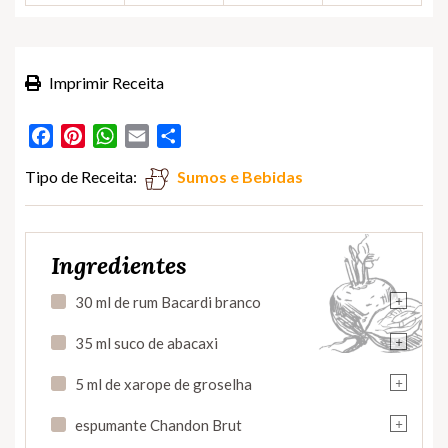
Imprimir Receita
Facebook
Pinterest
WhatsApp
Email
Partilhar
Tipo de Receita:
Sumos e Bebidas
Ingredientes
+
30 ml de rum Bacardi branco
+
35 ml suco de abacaxi
+
5 ml de xarope de groselha
+
espumante Chandon Brut