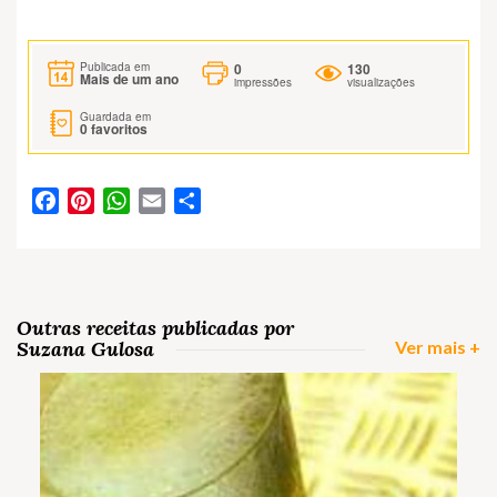
0
130
Publicada em
Mais de um ano
impressões
visualizações
Guardada em
0
favoritos
Facebook
Pinterest
WhatsApp
Email
Partilhar
Outras receitas publicadas por
Suzana Gulosa
Ver mais +