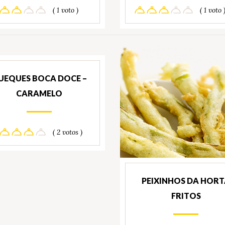
( 1 voto )
( 1 voto 
UEQUES BOCA DOCE –
CARAMELO
( 2 votos )
PEIXINHOS DA HOR
FRITOS