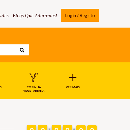
ades
Blogs Que Adoramos!
Login / Registo
S
COZINHA
VER MAIS
VEGETARIANA