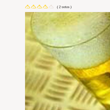
( 2 votos )