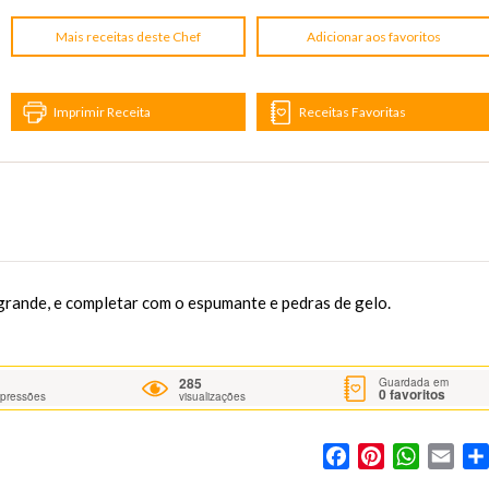
Mais receitas deste Chef
Adicionar aos favoritos
Imprimir Receita
Receitas Favoritas
grande, e completar com o espumante e pedras de gelo.
285
Guardada em
0
favoritos
mpressões
visualizações
Facebook
Pinterest
WhatsA
Ema