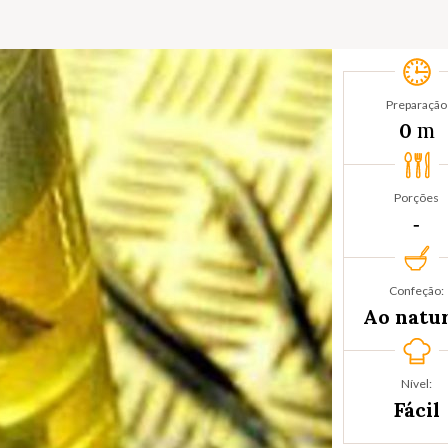
Preparação
m
0
Porções
‐
Confeção:
Ao natu
Nível:
Fácil