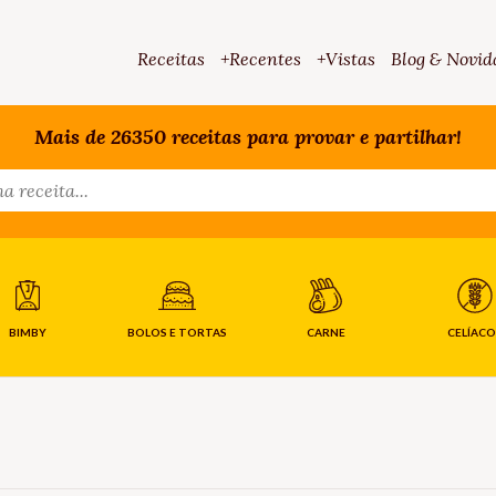
Receitas
+Recentes
+Vistas
Blog & Novid
Mais de 26350 receitas para provar e partilhar!
BIMBY
BOLOS E TORTAS
CARNE
CELÍACO