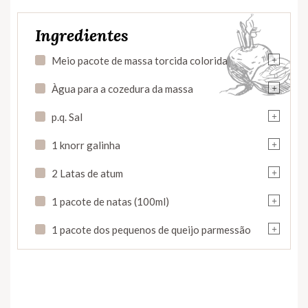
Ingredientes
+
Meio pacote de massa torcida colorida
+
Àgua para a cozedura da massa
+
p.q. Sal
+
1 knorr galinha
+
2 Latas de atum
+
1 pacote de natas (100ml)
+
1 pacote dos pequenos de queijo parmessão