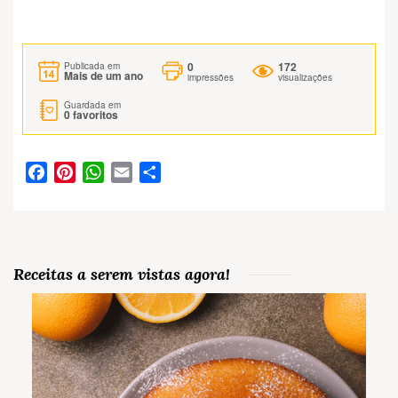
0
172
Publicada em
Mais de um ano
impressões
visualizações
Guardada em
0
favoritos
Facebook
Pinterest
WhatsApp
Email
Partilhar
Receitas a serem vistas agora!