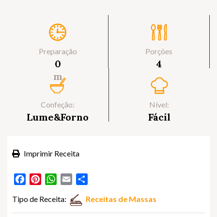
Preparação
Porções
0
4
m
Confeção:
Nível:
Lume&Forno
Fácil
Imprimir Receita
Facebook
Pinterest
WhatsApp
Email
Partilhar
Tipo de Receita:
Receitas de Massas